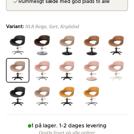
Rummeligt sæde med god plads til alle
NL8 Beige, Sort, Krydsfod
Variant:
>
>
>
>
>
>
>
>
>
>
>
>
>
>
1 på lager. 1-2 dages levering
Gratis fragt på alle ordrer