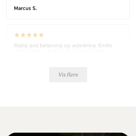
Marcus S.
Rigtig god betjening og vejledning. Endte
med at købe alt mit salon inventar hos
JustAddPeople 🤩
Mette K.
Vis flere
Hurtig levering og god service. 5 stjerner
herfra.👍
Ulrick K.